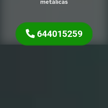
metálicas
644015259