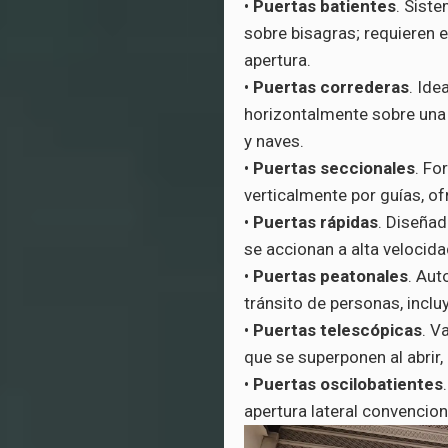
•
Puertas batientes
. Sist
sobre bisagras; requieren e
apertura.
•
Puertas correderas
. Ide
horizontalmente sobre una g
y naves.
•
Puertas seccionales
. Fo
verticalmente por guías, of
•
Puertas rápidas
. Diseñad
se accionan a alta velocidad
•
Puertas peatonales
. Au
tránsito de personas, incl
•
Puertas telescópicas
. V
que se superponen al abrir,
•
Puertas oscilobatientes
apertura lateral convencion