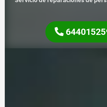
Servicio de reparaciones de per
64401525